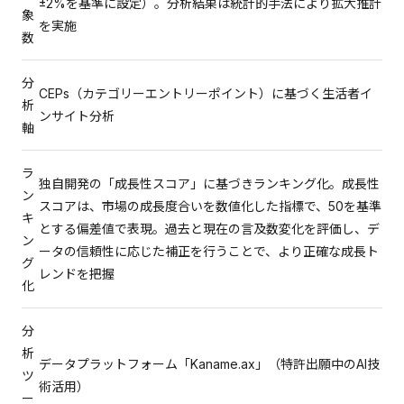
±2%を基準に設定）。分析結果は統計的手法により拡大推計
象
を実施
数
分
CEPs（カテゴリーエントリーポイント）に基づく生活者イ
析
ンサイト分析
軸
ラ
独自開発の「成長性スコア」に基づきランキング化。成長性
ン
スコアは、市場の成長度合いを数値化した指標で、50を基準
キ
とする偏差値で表現。過去と現在の言及数変化を評価し、デ
ン
ータの信頼性に応じた補正を行うことで、より正確な成長ト
グ
レンドを把握
化
分
析
データプラットフォーム「Kaname.ax」（特許出願中のAI技
ツ
術活用）
ー