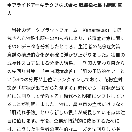
◆アライドアーキテクツ株式会社 取締役社長 村岡弥真
人
当社のデータプラットフォーム「Kaname.ax」に搭
載された特許出願中のAI技術により、花粉症対策に関す
るVOCデータを分析したところ、生活者の花粉症対策
意識の構造的変化が明確に浮かび上がりました。独自の
成長性スコアによる分析の結果、「季節の変わり目から
の先回り対策」「室内環境改善」「肌の予防的ケア」と
いう3つの分野が上位にランクインしており、花粉症対
策が「症状が出てから対処する」時代から「症状が出る
前に先回りして予防する」時代へと明確にシフトしてい
ることが判明しました。特に、鼻や目の症状だけでなく
「肌荒れ予防」という新しい視点が成長している点は注
目に値します。今後、企業が持続的に成長するために
は、こうした生活者の潜在的なニーズを先回りして捉