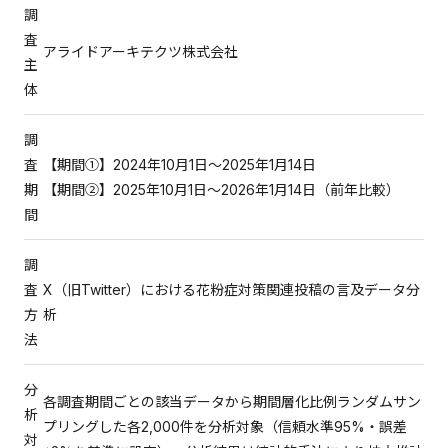
調
査
アライドアーキテクツ株式会社
主
体
調
査
【期間①】2024年10月1日～2025年1月14日
期
【期間②】2025年10月1日～2026年1月14日（前年比較）
間
調
査
X（旧Twitter）における花粉症対策関連投稿の言及データ分
方
析
法
分
各調査期間ごとの該当データから期間層化比例ランダムサン
析
プリングした各2,000件を分析対象（信頼水準95%・誤差
対