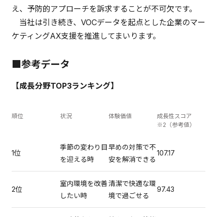
え、予防的アプローチを訴求することが不可欠です。
当社は引き続き、VOCデータを起点とした企業のマー
ケティングAX支援を推進してまいります。
■参考データ
【成長分野TOP3ランキング】
順位
状況
体験価値
成長性スコア
※2（参考値）
季節の変わり目
早めの対策で不
1位
107.17
を迎える時
安を解消できる
室内環境を改善
清潔で快適な環
2位
97.43
したい時
境で過ごせる