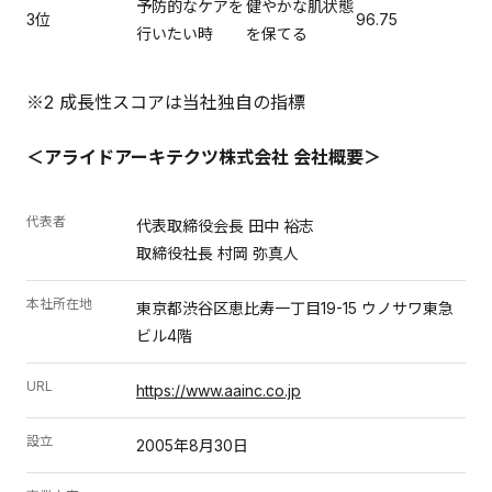
予防的なケアを
健やかな肌状態
3位
96.75
行いたい時
を保てる
※2 成長性スコアは当社独自の指標
＜アライドアーキテクツ株式会社 会社概要＞
代表者
代表取締役会長 田中 裕志
取締役社長 村岡 弥真人
本社所在地
東京都渋谷区恵比寿一丁目19-15 ウノサワ東急
ビル4階
URL
https://www.aainc.co.jp
設立
2005年8月30日