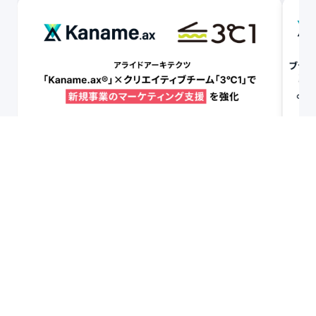
アライドアーキテクツ、「Kaname.ax®」×
ア
クリエイティブチーム「3℃1」で新規事業の
C
マーケティング支援を強化
ル
イ
リリース
2026.08.07
1
/
8
ニュース一覧