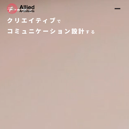
データ
と
クリエイティブ
で
コミュニケーション設計
する