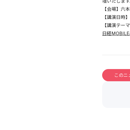
壇いたします
【会場】六本
【講演日時】20
【講演テーマ
日経MOBILE
このニ