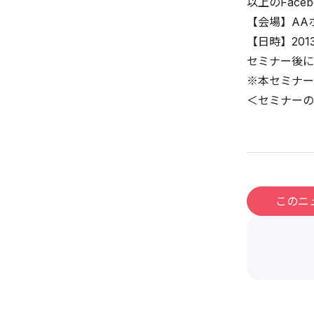
以上のFac
【会場】AA
【日時】2013
セミナー後に
※本セミナー
＜セミナーの
このニ