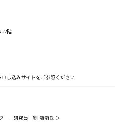
ル2階
）
ット） ※申し込みサイトをご参照ください
ー 研究員 劉 瀟瀟氏 ＞