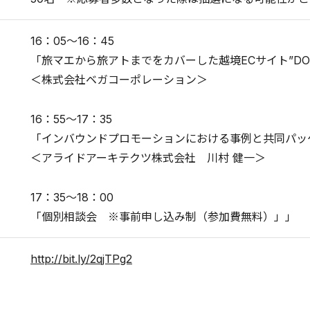
16：05～16：45
「旅マエから旅アトまでをカバーした越境ECサイト”DO
＜株式会社ベガコーポレーション＞
16：55～17：35
「インバウンドプロモーションにおける事例と共同パッ
＜アライドアーキテクツ株式会社 川村 健一＞
17：35～18：00
「個別相談会 ※事前申し込み制（参加費無料）」」
http://bit.ly/2qjTPg2