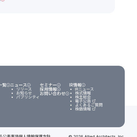
一覧
ニュース
セミナー
IR情報
リリース
採用情報
IRニュース
お知らせ
株式情報
お問い合わせ
パブリシティ
株主総会
電子公告
よくあるご質問
株価情報
る公表事項
個人情報保護方針
© 2026 Allied Architects, Inc.