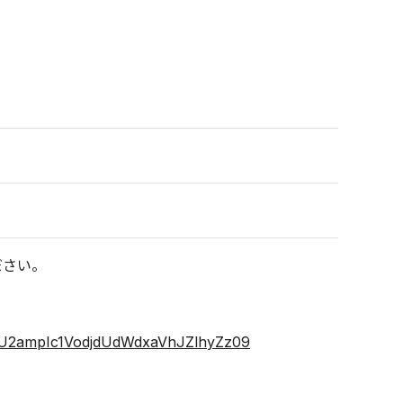
ださい。
TnU2ampIc1VodjdUdWdxaVhJZlhyZz09