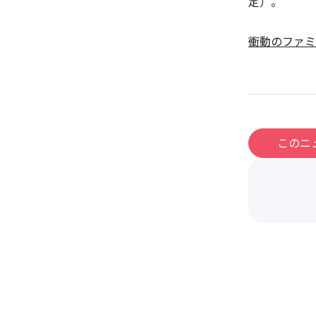
定）。
衝動のファミ
このニ