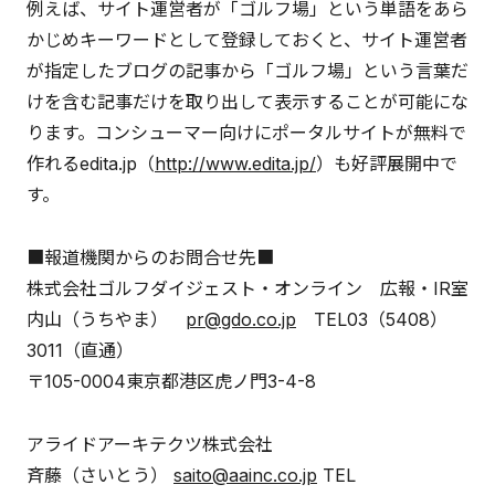
例えば、サイト運営者が「ゴルフ場」という単語をあら
かじめキーワードとして登録しておくと、サイト運営者
が指定したブログの記事から「ゴルフ場」という言葉だ
けを含む記事だけを取り出して表示することが可能にな
ります。コンシューマー向けにポータルサイトが無料で
作れるedita.jp（
http://www.edita.jp/
）も好評展開中で
す。
■報道機関からのお問合せ先■
株式会社ゴルフダイジェスト・オンライン 広報・IR室
内山（うちやま）
pr@gdo.co.jp
TEL03（5408）
3011（直通）
〒105-0004東京都港区虎ノ門3-4-8
アライドアーキテクツ株式会社
斉藤（さいとう）
saito@aainc.co.jp
TEL