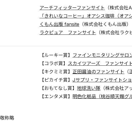
アーチフィッターファンサイト
（株式会社AK
「きれいなコーヒー」オアシス珈琲（オア
くもん出版 fansite
（株式会社くもん出版）
ラクピュア ファンサイト
（株式会社ラク
【ルーキー賞】
ファインモニタリングサロ
【コラボ賞】
スカイツアーズ ファンサイ
【キクミミ賞】
正田醤油のファンサイト
（
【ピカイチ賞】
Jサプリ・ファンサイトシ
【おもてなし賞】
地球洗い隊
（株式会社ア
【エンタメ賞】
明色化粧品（桃谷順天館グ
敬称略