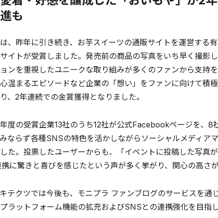
愛着・好感を醸成した「おいもや」が2年
進も
は、昨年に引き続き、お芋スイーツの通販サイトを運営する有
サイトが受賞しました。発売前の商品の写真をいち早く撮影し
ョンを重視したユニークな取り組みが多くのファンから支持を
心温まるエピソードなど企業の「想い」をファンに向けて積極
り、2年連続での金賞獲得となりました。
度の受賞企業13社のうち12社が公式Facebookページを、8
みならず各種SNSの特色を活かしながらソーシャルメディア
した。投票したユーザーからも、「イベントに投稿した写真がF
連携に驚きと喜びを感じたという声が多く挙がり、関心の高さ
キテクツでは今後も、モニプラ ファンブログのサービスを通じ
プラットフォーム機能の拡充およびSNSとの連携強化を目指