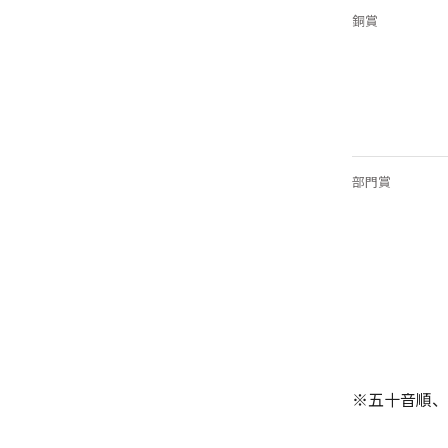
銅賞
部門賞
※五十音順、