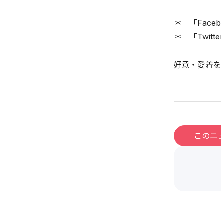
＊ 「Face
＊ 「Twitt
好意・愛着を
このニ