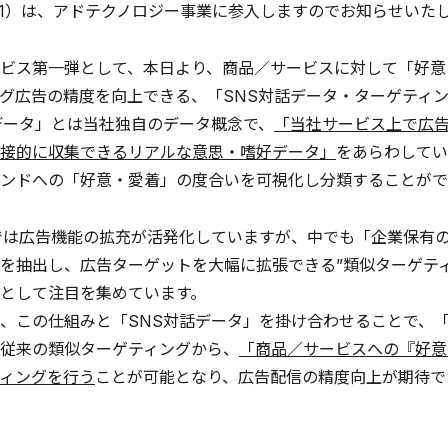
81）は、アドテクノロジー事業に参入しますのでお知らせいた
ビス第一弾として、本日より、商品／サービスに対して「好意
グ広告の精度を向上できる、「SNS対話データ・ターゲティ
データ」とは当社独自のデータ概念で、
「当社サービス上で広告
接的に収集できるリアルな意思・嗜好データ」
をあらわしてい
ンドへの「好意・愛着」の度合いを可視化し分類することがで
では広告機能の拡充が活発化していますが、中でも「企業保有
を抽出し、広告ターゲットを大幅に拡張できる”類似ターゲテ
として注目を集めています。
、この仕組みと「SNS対話データ」を掛け合わせることで、
従来の類似ターゲティングから、
「商品／サービスへの『好意
ィングを行う
ことが可能となり、広告配信の精度向上が期待で