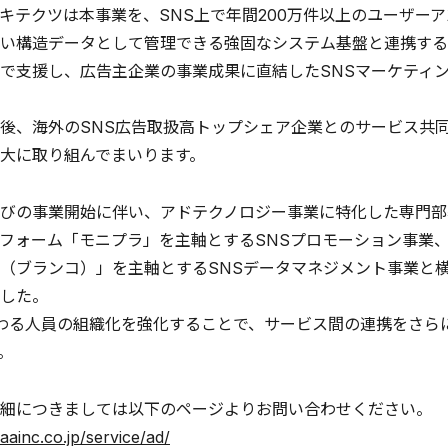
キテクツは本事業を、SNS上で年間200万件以上のユーザー
い構造データとして管理できる強固なシステム基盤と連携する
で支援し、広告主企業の事業成果に直結したSNSマーケティ
後、海外のSNS広告取扱高トップシェア企業とのサービス共
拡大に取り組んでまいります。
びの事業開始に伴い、アドテクノロジー事業に特化した専門部
フォーム「モニプラ」を主軸とするSNSプロモーション事業、
Co（ブランコ）」を主軸とするSNSデータマネジメント事業
した。
わる人員の組織化を強化することで、サービス間の連携をさら
。
細につきましては以下のページよりお問い合わせください。
aainc.co.jp/service/ad/