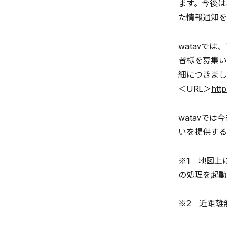
ます。今後は
た情報通知を
watavで
者様を募集い
細につきまし
＜URL＞
htt
watavで
いを提供する
※1 地図上
の処理を起動
※2 近距離無