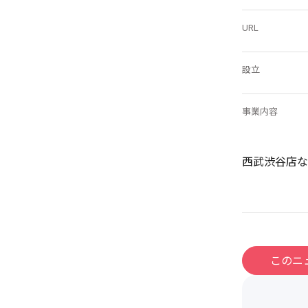
URL
設立
事業内容
西武渋谷店な
このニ