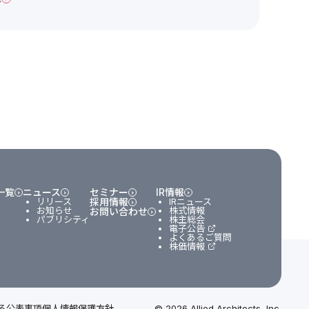
一覧
ニュース
セミナー
IR情報
リリース
採用情報
IRニュース
お知らせ
株式情報
お問い合わせ
パブリシティ
株主総会
電子公告
よくあるご質問
株価情報
る公表事項
個人情報保護方針
© 2026 Allied Architects, Inc.