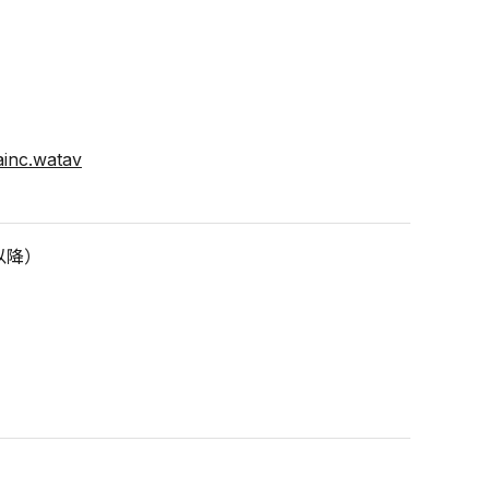
ainc.watav
1以降）