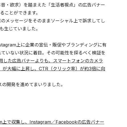
本音・欲求）を踏まえた「生活者視点」の広告バナー
ることができます。
業のメッセージをそのままソーシャル上で訴求してし
も生じていました。
stagram上に企業の宣伝・販促やブランディングに有
れていない状況に着目。その可能性を探るべく検証を
用した広告バナーよりも、スマートフォンのカメラ
が大幅に上昇し、CTR（クリック率）が約3倍に向
スの開発を進めてまいりました。
で収集し、Instagram／Facebookの広告バナー