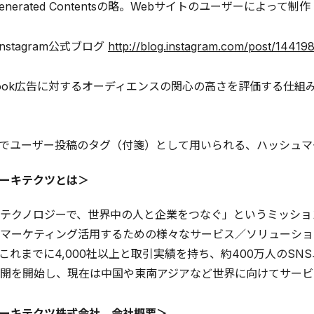
-Generated Contentsの略。Webサイトのユーザーによ
nstagram公式ブログ
http://blog.instagram.com/post/1441
ebook広告に対するオーディエンスの関心の高さを評価する仕
上でユーザー投稿のタグ（付箋）として用いられる、ハッシュマ
ーキテクツとは＞
クノロジーで、世界中の人と企業をつなぐ」というミッションのもと、企
マーケティング活用するための様々なサービス／ソリューショ
これまでに4,000社以上と取引実績を持ち、約400万人のSN
開を開始し、現在は中国や東南アジアなど世界に向けてサービ
ーキテクツ株式会社 会社概要＞