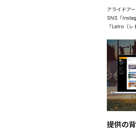
アライドアー
SNS「In
「Letro（
提供の背