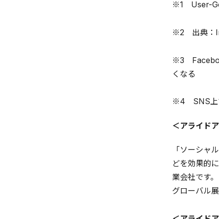
※1 User
※2 出典：I
※3 Fac
くなる
※4 SNS
＜アライドア
「ソーシャルテ
どを効果的に
業会社です。
グローバル展
＜アライドア