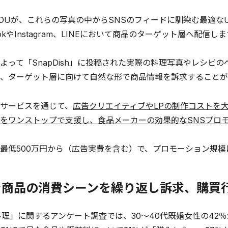
Uが、これらの写真の中からSNSのフィードに馴染む最適な
ookやInstagram、LINEにおいて商品のターゲット層へ配信し
って「SnapDish」に投稿された実際の料理写真やレシピ
、ターゲット層に向けて自然な形で商品情報を訴求することが
サービスを通じて、
広告クリエイティブやLPの制作コストを
をワンストップで支援し、食品メーカーの効果的なSNSプロ
低500万円から（広告実費を含む）で、プロモーション規模
で商品の消費シーンを繰り返し訴求、購買
理」に関するアンケート調査では、30～40代既婚女性の42