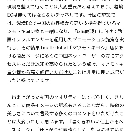
環境を整えて行くことは大変重要だと考えており、越境
ECは無くてはならないチャネルです。今回の施策で
は、越境ECで中国のお客様から高い支持を得ているマ
ツモトキヨシ様と一緒になり、「618商戦」に向けて動
画インフルエンサーを起用したプロモーション施策を実
行し、その結果
Tmall Global「マツモトキヨシ」店にお
ける商品ページに多くの中国ネットユーザーの方にアク
セスいただき認知を高められたという点で、マツモトキ
ヨシ様から高く評価いただけた
ことは非常に良い成果だ
ったと感じています。
出来上がった動画のクオリティーはすばらしく、きち
んとした商品イメージの訴求もさることながら、映像の
美しさについて言及する多くのコメントをいただけたこ
とは大変うれしく思います。「凄くきれいに仕上がるベ
ースメーク」「仕上がりが素晴らしく、動画に出ている