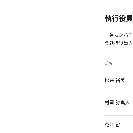
執行役員
各カンパニ
う執行役員人
氏名
松井 裕美
村岡 弥真人
花井 智