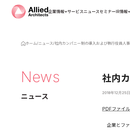
企業情報
サービス
ニュース
セミナー
IR情報
ホーム
/
ニュース
/
社内カンパニー制の導入および執行役員人事
News
社内カ
2018年12月25
ニュース
PDFファイ
企業とファ