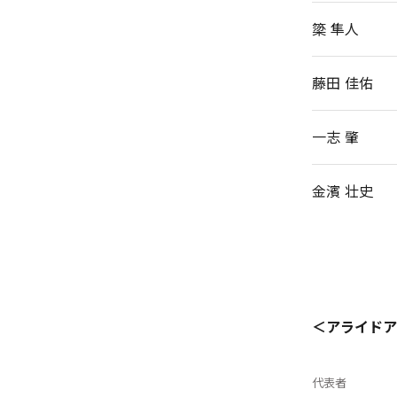
簗 隼人
藤田 佳佑
一志 肇
金濱 壮史
＜アライドア
代表者