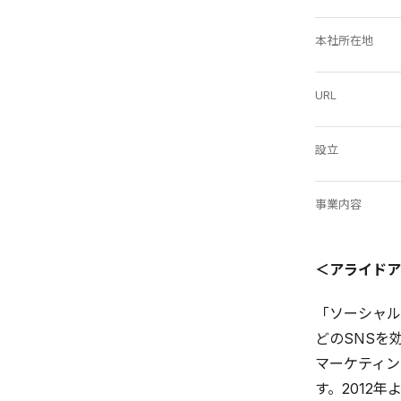
本社所在地
URL
設立
事業内容
＜アライドア
「ソーシャルテ
どのSNSを
マーケティン
す。2012