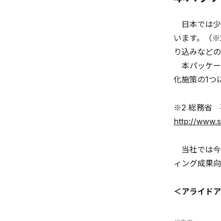
日本では少子
います。（※
り込みなどの
本パッケー
化施策の1つ
※2 総務省
http://www.s
当社では今
ィング成果向
＜アライドア