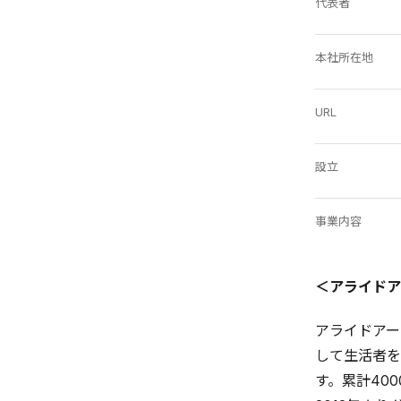
代表者
本社所在地
URL
設立
事業内容
＜アライドア
アライドアー
して生活者を
す。累計40