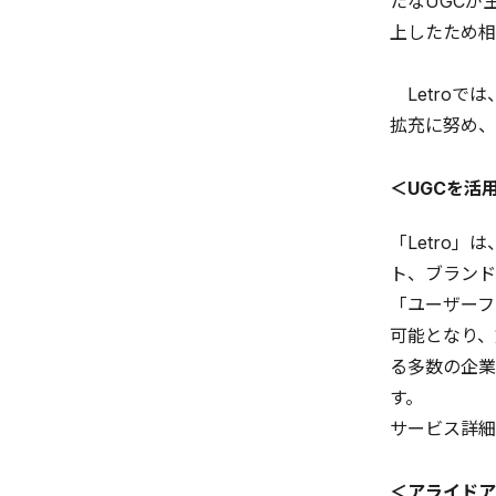
たなUGCが
上したため相
Letroで
拡充に努め、
＜UGCを活
「Letro
ト、ブランド
「ユーザーフ
可能となり、
る多数の企業に
す。
サービス詳細
＜アライドア