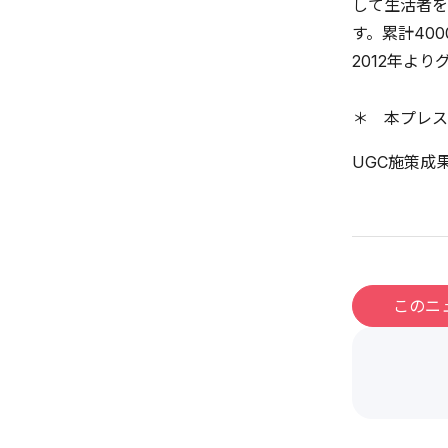
して生活者を
す。累計40
2012年よ
＊ 本プレス
UGC施策成
このニ