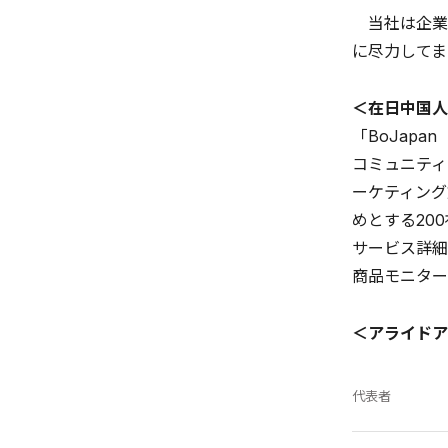
当社は企業
に尽力してま
＜在日中国人
「BoJap
コミュニティ
ーケティング
めとする20
サービス詳細
商品モニター
＜アライドア
代表者