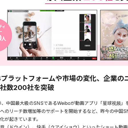
Sプラットフォームや市場の変化、企業の
社数200社を突破
り、中国最大級のSNSであるWeiboが動画アプリ「星球视频」
へのリーチ数増加等のサポートを開始するなど、昨今の中国S
化が起きています。
音（ドウイン）、快手（クアイショウ）といったショート動画