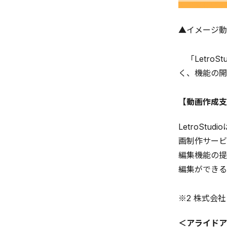
▲イメージ動
「Letro
く、機能の開
【動画作成支援
LetroS
画制作サービ
編集機能の提
編集ができる
※2 株式会社
＜アライドア