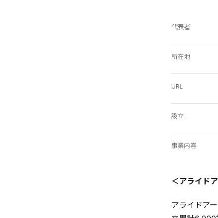
代表者
所在地
URL
設立
事業内容
＜アライドア
アライドアー