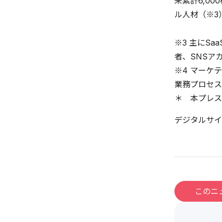
来累計6,0
ル人材（※3
※3 主にS
者、SNSア
※4 マーケ
業務プロセス
＊ 本プレス
デジタルサイ
このニ