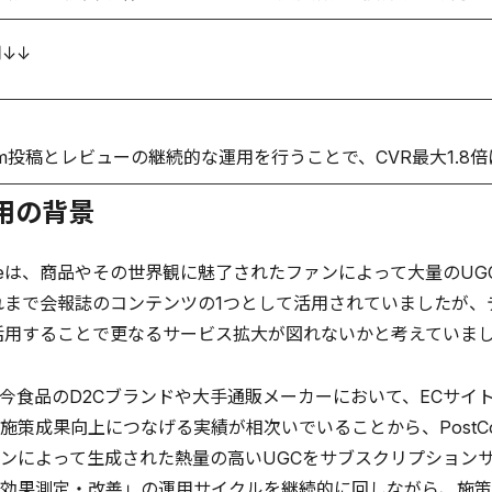
用↓↓
gram投稿とレビューの継続的な運用を行うことで、CVR最大1.8
活用の背景
ffeeは、商品やその世界観に魅了されたファンによって大量のUGC
れまで会報誌のコンテンツの1つとして活用されていましたが
活用することで更なるサービス拡大が図れないかと考えていま
食品のD2Cブランドや大手通販メーカーにおいて、ECサイト
施策成果向上につなげる実績が相次いでいることから、PostCo
ンによって生成された熱量の高いUGCをサブスクリプションサ
効果測定・改善」の運用サイクルを継続的に回しながら、施策成