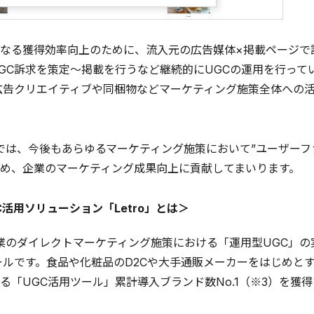
なる獲得効率向上のために、流入元の広告媒体×掲載ページで
GC訴求を策定～掲載を行うなど継続的にUGCの運用を行って
広告クリエイティブや同梱物などマーケティング施策全体への
」では、今後もあらゆるマーケティング施策において”ユーザー
め、企業のマーケティング成果向上に貢献してまいります。
C活用ソリューション「Letro」とは＞
、企業のダイレクトマーケティング施策における「運用型UGC」
ールです。食品や化粧品のD2Cや大手通販メーカーをはじめと
る「UGC活用ツール」累計導入ブランド数No.1（※3）を獲