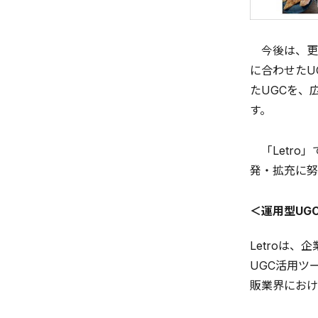
今後は、更
に合わせたU
たUGCを、
す。
「Letro
発・拡充に努
＜運用型UG
Letroは
UGC活用ツ
販業界におけ