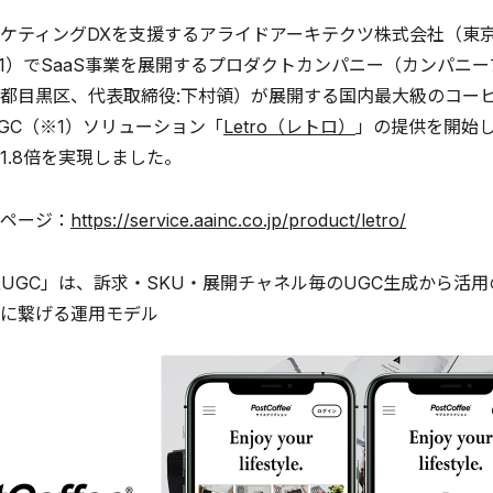
ティングDXを支援するアライドアーキテクツ株式会社（東京
81）でSaaS事業を展開するプロダクトカンパニー（カンパニープ
都目黒区、代表取締役:下村領）が展開する国内最大級のコーヒーの
GC（※1）ソリューション「
Letro（レトロ）
」の提供を開始しま
R1.8倍を実現しました。
ページ：
https://service.aainc.co.jp/product/letro/
用型UGC」は、訴求・SKU・展開チャネル毎のUGC生成から
に繋げる運用モデル