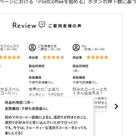
果ページにおける「PostCoffeeを始める」ボタンの押下数に基