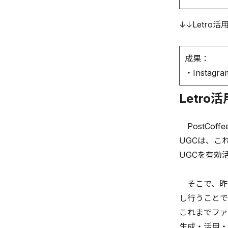
↓↓Letro活
成果：
・Insta
Letro
PostCo
UGCは、こ
UGCを有効
そこで、昨今
し行うことで
これまでファ
生成・活用・