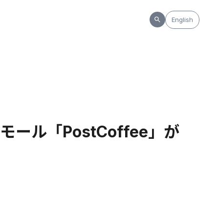
English
ル「PostCoffee」が