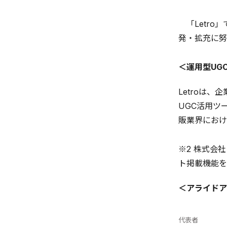
「Letro
発・拡充に努
＜運用型UG
Letroは
UGC活用ツ
販業界におけ
※2 株式会
ト掲載機能を
＜アライドア
代表者