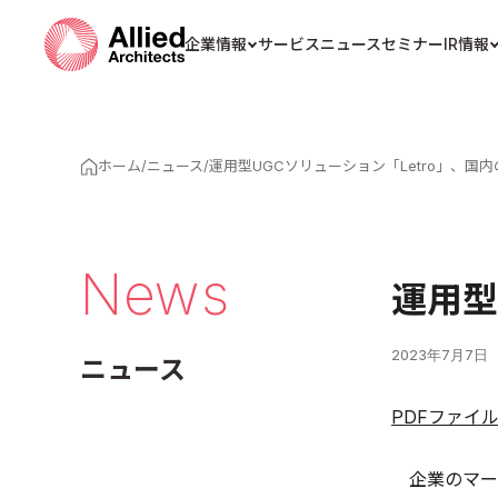
企業情報
サービス
ニュース
セミナー
IR情報
ホーム
/
ニュース
/
運用型UGCソリューション「Letro」、国
News
運用型
2023年7月7日
ニュース
PDFファイ
企業のマーケ