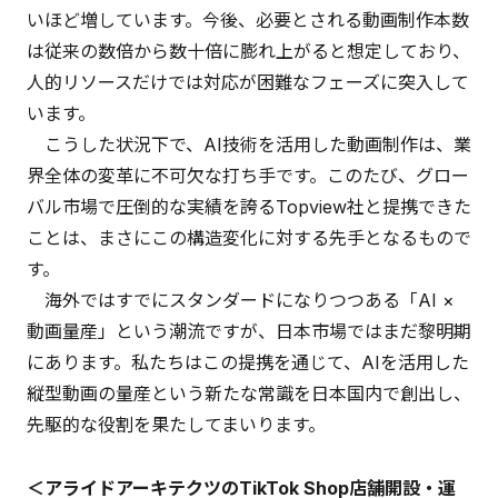
いほど増しています。今後、必要とされる動画制作本数
は従来の数倍から数十倍に膨れ上がると想定しており、
人的リソースだけでは対応が困難なフェーズに突入して
います。
こうした状況下で、AI技術を活用した動画制作は、業
界全体の変革に不可欠な打ち手です。このたび、グロー
バル市場で圧倒的な実績を誇るTopview社と提携できた
ことは、まさにこの構造変化に対する先手となるもので
す。
海外ではすでにスタンダードになりつつある「AI ×
動画量産」という潮流ですが、日本市場ではまだ黎明期
にあります。私たちはこの提携を通じて、AIを活用した
縦型動画の量産という新たな常識を日本国内で創出し、
先駆的な役割を果たしてまいります。
＜アライドアーキテクツのTikTok Shop店舗開設・運