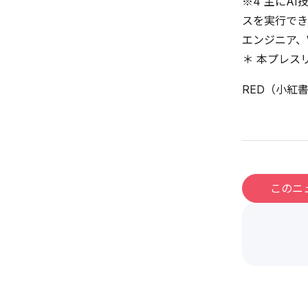
※4 主にA
スを実行でき
エンジニア、
＊ 本プレス
RED（小紅
このニ