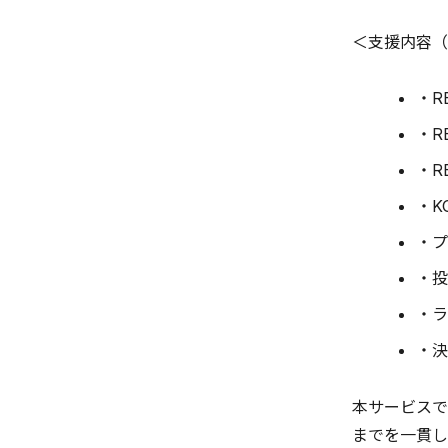
＜支援内容（
・R
・R
・R
・K
・プ
・投
・ラ
・決
本サービスで
までを一貫し