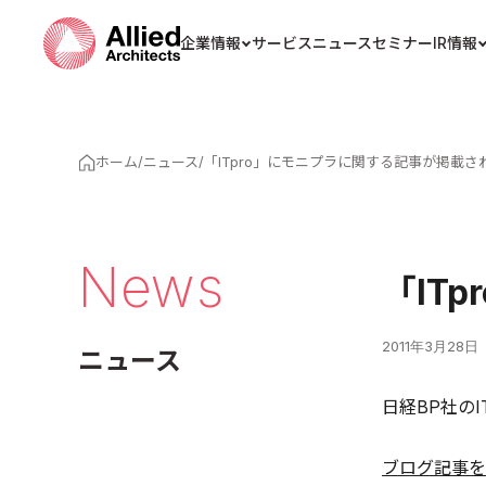
企業情報
サービス
ニュース
セミナー
IR情報
ホーム
/
ニュース
/
「ITpro」にモニプラに関する記事が掲載さ
News
「IT
2011年3月28日
ニュース
日経BP社のI
ブログ記事を