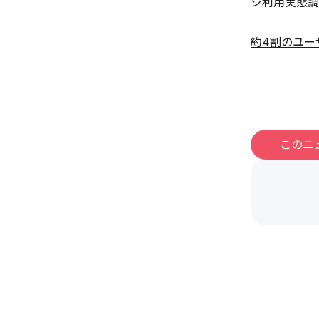
ジ利用実態調
約4割のユー
このニ