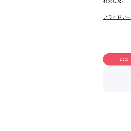
れました。
アライドアー
このニ