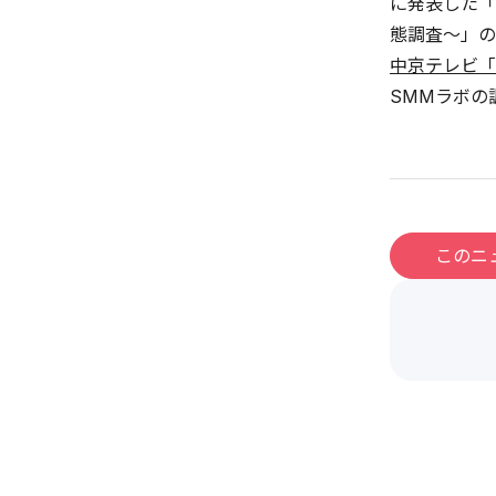
に発表した「
態調査～」の
中京テレビ「
SMMラボの
このニ