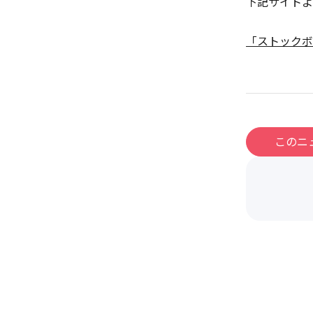
下記サイトよ
「ストックボ
このニ