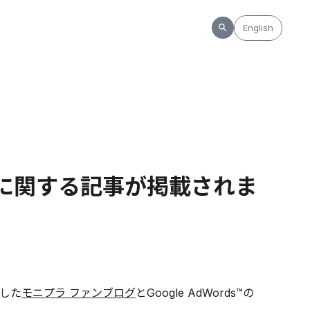
English
グに関する記事が掲載されま
始した
モニプラ ファンブログ
とGoogle AdWords™の