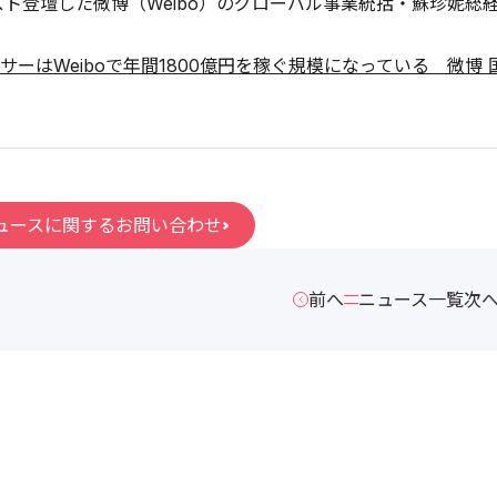
ゲスト登壇した微博（Weibo）のグローバル事業統括・蘇珍妮
サーはWeiboで年間1800億円を稼ぐ規模になっている 微博
ュースに関するお問い合わせ
前へ
ニュース一覧
次