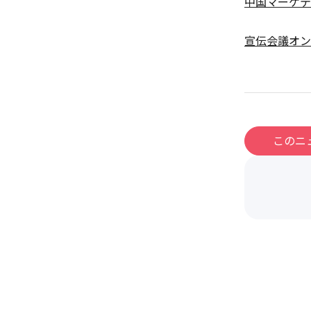
中国マーケテ
宣伝会議オン
このニ