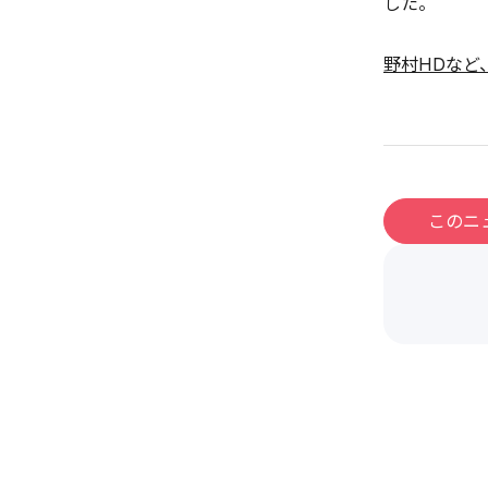
した。
野村HDなど
このニ