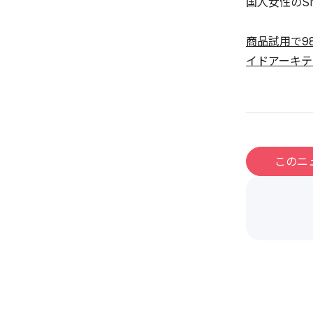
国人女性のS
商品試用で9
イドアーキテ
このニ