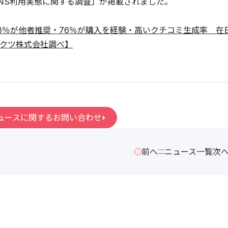
NS利用実態に関する調査」が掲載されました。
8％が他者推奨・76％が購入を経験・高いクチコミ生成率 在
クツ株式会社調べ】
ュースに関するお問い合わせ
前へ
ニュース一覧
次