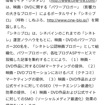
情報サイト「シネトレ」（
http://www.cine-tre.com/
）
は、映画・DVDに関する「パワーブロガー」（影響力
の大きなブロガー）によるポータルサイト『シネ☆ブ
ロ』（呼称：しねぶろ、
http://www.cine-blo.jp/
）を開
設しました。
『シネ☆ブロ』は、シネバインのこれまでの「シネト
レ」運営ノウハウをもとに、映画・DVDのパワーブロ
ガー200名を、「シネトレ公認映画ブロガー」として組
織化、パワーブロガーが、各社ブログASPサービスで
投稿した記事を集約することにより、（１）映画・
DVD作品に対するCGMマーケティングの提供、（２）
映画・DVDプロモーションにおけるバズ（クチコミ）
マーケティングの提供、（３）映画・DVD作品および
公式サイトに対してのSEO（サーチエンジン最適化）
効果の提供、（４）映画・DVD作品および公式サイト
に対してのSMO（ソーシャルメディア最適化）効果の