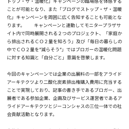
トップ・ザ・温暖化」キャンペーンの臨場感を体感する
ことが可能となり、また「ブログでストップ・ザ・温暖
化」キャンペーンを周囲に広く告知することも可能とな
ります。 キャンペーンと連動してモニタープラザサ
イト内で同時展開される２つのプロジェクト、「家庭か
ら排出されるＣＯ２量を知ろう」及び「毎日の暮らしの
中でＣＯ２量を”減らそう”」ではブロガーの温暖化問題
に対する知識と「自分ごと」意識を啓蒙します。
今回のキャンペーンでは企業の出展料の一部をアライド
アーキテクツより二酸化炭素排出権購入費用に充当する
ことで実現しており、記事の書き手であるブロガー、出
展者である参加企業、企画及びサービス運営者であるア
ライドアーキテクツとジーコンシャスの三位一体での社
会貢献活動となります。