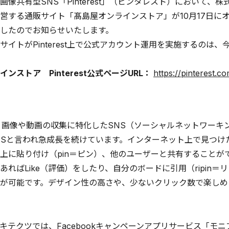
画像共有型SNS「Pinterest」（ピンタレスト）において
営する通販サイト「髙島屋オンラインストア」が10月17日にオープ
したのでお知らせいたします。
サイトがPinterest上で公式アカウント運用を実施するのは
ンストア Pinterest公式ページURL：
https://pinterest.
stは、画像や動画の収集に特化したSNS（ソーシャルネットワーキング
NSと言われ急成長を続けています。インターネット上で見つ
上に貼り付け（pin＝ピン）、他のユーザーと共有することが
あればLike（評価）をしたり、自分のボードに引用（ripin
が可能です。デザイン性の高さや、少ないクリック数で楽しめ
テクツでは、Facebookキャンペーンアプリサービス「モニプラ f