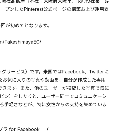
、株式会社髙島屋（本社：大阪府大阪市、取締役社長：鈴
ンしたPinterest公式ページの構築および運用支
、今回が初めてとなります。
com/TakashimayaEC/
サービス）です。米国ではFacebook、Twitterに
けたお気に入りの写真や動画を、自分が作成した専用
できます。また、他のユーザーが投稿した写真で気に
＝リピン）をしたりと、ユーザー同士でコミュニケーシ
る手軽さなどが、特に女性からの支持を集めていま
or Facebook」（