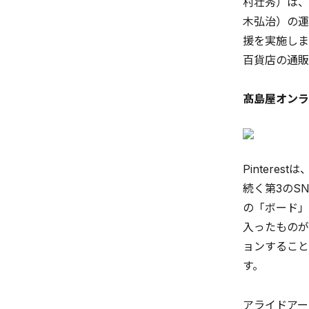
村壮秀）は、
木弘治）の運
援を実施しま
百貨店の通販
髙島屋オンライ
Pintere
続く第3のS
の「ボード」
入ったものが
ョンすること
す。
アライドアーキ