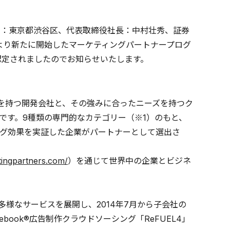
社：東京都渋谷区、代表取締役社長：中村壮秀、証券
7日)より新たに開始したマーケティングパートナープログ
業として認定されましたのでお知らせいたします。
ティングで強みを持つ開発会社と、その強みに合ったニーズを持つク
です。9種類の専門的なカテゴリー（※1）のもと、
グ効果を実証した企業がパートナーとして選出さ
tingpartners.com/
）を通じて世界中の企業とビジネ
る多様なサービスを展開し、2014年7月から子会社の
初のFacebook®広告制作クラウドソーシング「ReFUEL4」