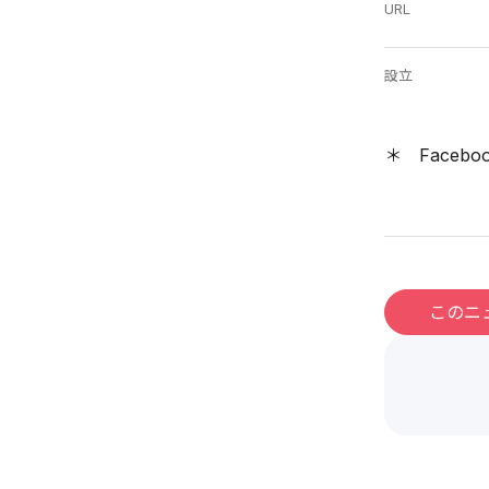
URL
設立
＊ Facebo
このニ