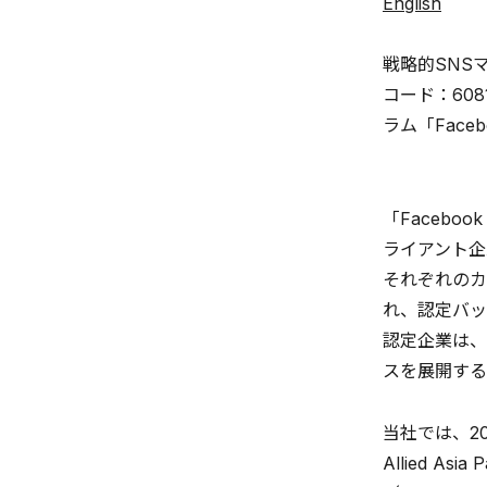
English
戦略的SNS
コード：60
ラム「Face
「Facebo
ライアント企
それぞれのカ
れ、認定バッ
認定企業は、
スを展開す
当社では、2
Allied A