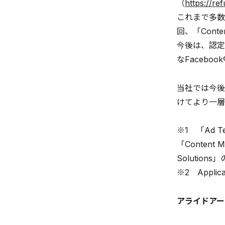
（
https://re
これまで多数
回、「Con
今後は、認定
なFaceb
当社では今後
けてより一層
※1 「Ad Te
「Content 
Solution
※2 Appl
アライドアー