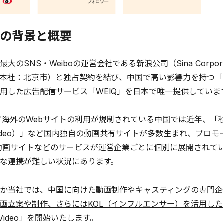
の背景と概要
大のSNS・Weiboの運営会社である新浪公司（Sina Corpo
本社：北京市）と独占契約を結び、中国で高い影響力を持つ「KOL（K
用した広告配信サービス「WEIQ」を日本で唯一提供していま
eなど海外のWebサイトの利用が規制されている中国では近年、「秒
ntVideo）」など国内独自の動画共有サイトが多数生まれ、プ
動画サイトなどのサービスが運営企業ごとに個別に展開されて
な連携が難しい状況にあります。
か当社では、中国に向けた動画制作やキャスティングの専門企
画立案や制作、さらにはKOL（インフルエンサー）を活用し
r Video」を開始いたします。