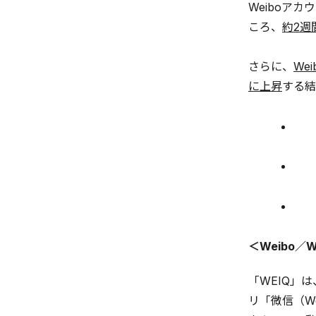
Weiboア
ころ、
約2週
さらに、
We
に上昇
する結
＜Weibo
「WEIQ」
リ「微信（We