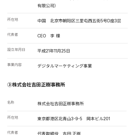
有限公司）
所在地
中国 北京市朝阳区三里屯西五街5号D座3层
代表者
CEO 李 檬
設立年月日
平成21年11月25日
事業内容
デジタルマーケティング事業
③株式会社吉田正樹事務所
名称
株式会社吉田正樹事務所
所在地
東京都港区北青山3-9-5 岡本ビル201
代表者
代表取締役 吉田 正樹