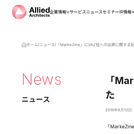
企業情報
サービス
ニュース
セミナー
IR情報
ホーム
/
ニュース
/
「MarkeZine」にVAZ社への出資に関す
News
「Ma
た
ニュース
2016年9月13日
「Marke