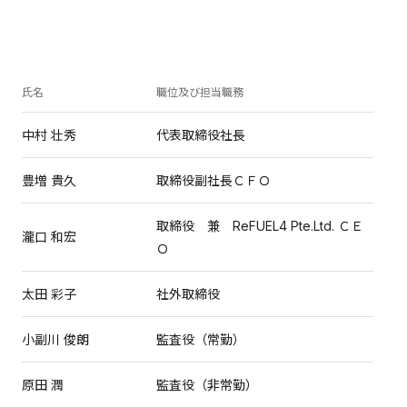
氏名
職位及び担当職務
中村 壮秀
代表取締役社長
豊増 貴久
取締役副社長ＣＦＯ
取締役 兼 ReFUEL4 Pte.Ltd. ＣＥ
瀧口 和宏
Ｏ
太田 彩子
社外取締役
小副川 俊朗
監査役（常勤）
原田 潤
監査役（非常勤）