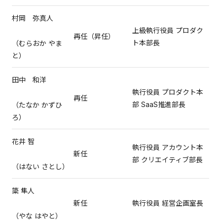
村岡 弥真人
上級執行役員 プロダク
再任（昇任）
ト本部長
（むらおか やま
と）
田中 和洋
執行役員 プロダクト本
再任
部 SaaS推進部長
（たなか かずひ
ろ）
花井 智
執行役員 アカウント本
新任
部 クリエイティブ部長
（はない さとし）
簗 隼人
新任
執行役員 経営企画室長
（やな はやと）