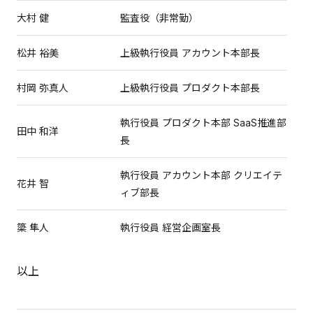
大村 健
監査役（非常勤）
松井 裕美
上級執行役員 アカウント本部長
村岡 弥真人
上級執行役員 プロダクト本部長
執行役員 プロダクト本部 SaaS推進部
田中 和洋
長
執行役員 アカウント本部 クリエイテ
花井 智
ィブ部長
簗 隼人
執行役員 経営企画室長
以上