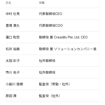
氏名
役職
中村 壮秀
代表取締役CEO
豊増 貴久
代表取締役COO
瀧口 和宏
取締役 兼 Creadits Pte. Ltd. CEO
松井 裕美
取締役 兼 ソリューションカンパニー長
太田 彩子
社外取締役
市川 祐子
社外取締役
小副川 俊朗
監査役（常勤・社外）
原田 潤
監査役（社外）