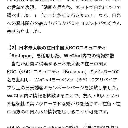
の言葉で表現。「動画を見た後、ネットで日光について
調べました。」「ここに旅行に行きたい！」など、日光
への興味関心の高まりがうかがえるコメントがたくさん
寄せられました。
【2】日本最大級の在日中国人KOCコミュニティ
「BoJapan」を活用した、WeChat内での情報拡散
当社が独自に構築する日本最大級の在日中国人
KOC（※4）コミュニティ「BoJapan」のメンバー100
名を起用し、WeChatモーメンツ（※5）にアリペイア
プリ上の日光誘客キャンペーンページを拡散しました。
WeChat内に情報を拡散することで、友人・知人といっ
た信頼性の高いクローズドな繋がりを通じて、在留・在
中両方の中国人へと情報を届けることが可能です。
※4 Key Opinion Customerの略称。消費に影響を与え