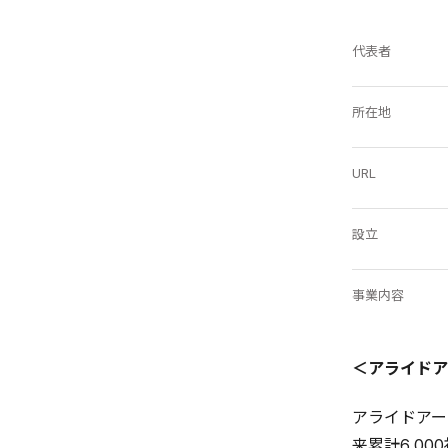
代表者
所在地
URL
設立
事業内容
＜アライドア
アライドアー
来累計6,0