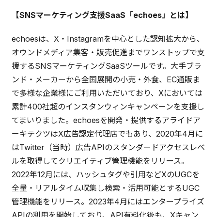
【SNSマーケティング支援SaaS「echoes」とは】
echoesは、X・Instagramを中心とした認知拡大から、
オウンドメディア集客・販売促進までワンストップで支
援するSNSマーケティングSaaSツールです。大手ブラ
ンド・メーカーから全国展開の小売・外食、EC通販ま
で多様な企業様にご利用いただいており、Xにおいては
累計400社超のインスタンウィンキャンペーンを支援し
てまいりました。echoesを開発・提供するアライドア
ーキテクツはX広告認定代理店でもあり、2020年4月に
はTwitter（当時）広告APIのスタンダードアクセスレベ
ルを取得してクリエイティブ管理機能をリリース。
2022年12月には、ハッシュタグや引用などXのUGCを
全量・リアルタイム収集し検索・活用可能とするUGC
管理機能をリリース。2023年4月にはエンタープライズ
APIの利用を開始しており、API有料化後も、Xキャン