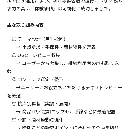
ルで回す運用により、新たな顧客層の獲得につながる訴
求力の高い「体験価値」の可視化に成功しました。
主な取り組み内容
◎ テーマ設計（月1〜2回）
→ 重点訴求・季節性・商材特性を定義
◎ UGC／レビュー収集
→ ユーザーから募集し、継続利用者の声も取り込
む
◎ コンテンツ選定・整形
→ユーザーにお役立ちいただけるテキストレビュー
を厳選
◎ 接点別掲載（実装・展開）
→ 商品LP／定期アップセル導線などに最適配置
◎ 季節・商材連動の強化
→ 時期ごとの訴求ポイントに合わせて企画を切替