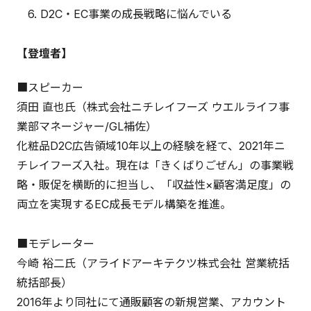
6. D2C・EC事業の成長戦略に悩んでいる
【登壇者】
■スピーカー
須田 直也氏（株式会社ニチレイフーズ ウエルライフ事
業部マネージャー/GL補佐）
化粧品D2C広告領域10年以上の経験を経て、2021年ニ
チレイフーズ入社。現在は「きくばりごぜん」の事業戦
略・販促を横断的に担当し、「収益性×顧客満足度」の
両立を実現するEC成長モデル構築を推進。
■モデレーター
今崎 裕二氏（アライドアーキテクツ株式会社 営業統括
統括部長）
2016年より同社にて通販顧客の新規営業、アカウント