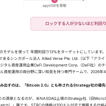
独自のモデルを使って 年間利回り13%をターゲットにしています
であるシンガポール法人 Allied Verse Pte. Ltd.（以
タル資産運用企業DeFi Development Corp.（DeFi
ル資産運用の両分野に深い知見を持つ専門チームで、2026年
出すのは、「Bitcoin 2.0」とも称されるStrategy社の優
りの源泉となるのが、米NASDAQ上場のStrategy社（旧Micr
Stretch）」等です。STRCの価格は100ドル付近で推移す