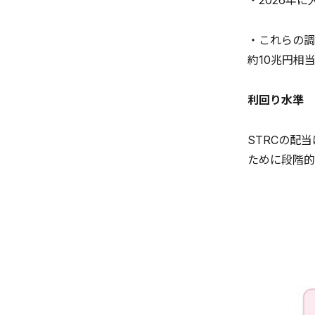
・2026年
・これらの調
約10兆円相
利回り水準
STRCの配
ために段階的