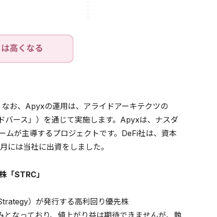
。 なお、Apyxの運用は、アライドアーキテクツの
下「アライドバース」）を通じて実施します。Apyxは、ナスダ
社）のチームが主導するプロジェクトです。DeFi社は、資本
4月には当社に出資をしました。
先株「STRC」
oStrategy）が発行する高利回り優先株
る仕組みとなっており、値上がり益は期待できませんが、執